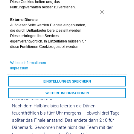
Diese Cookies helfen uns, das
Fußballnationalmannschaft im EM-Finale 1992 auf
Nutzungsverhalten besser zu verstehen.
Dänemark traf, stand für viele Experten vorher schon
Nein
fest: Die topfitte und spielstarke DFB-Elf um Stars wie
Externe Dienste
Auf dieser Seite werden Dienste eingebunden,
Häßler, Brehme und Klinsmann wird Europameister.
die durch Drittanbieter bereitgestellt werden.
Immerhin ging es „nur“ gegen die Dänen. Also eine
Diese erbringen ihre Services
Truppe, die eigentlich gar nicht für die EM qualifiziert
eigenverantwortlich. In Einzelfällen müssen für
diese Funktionen Cookies gesetzt werden.
gewesen war. Zehn Tage vor der EM wurde Jugoslawien
ausgeschlossen und Dänemark rückte kurzfristig nach.
Vorbereitungszeit? Keine. Die meisten dänischen Spieler
Weitere Informationen
Impressum
waren schon in Urlaubsstimmung – und die nahmen sie
kurzerhand mit ins Turnier. Statt ausgewogener
EINSTELLUNGEN SPEICHERN
Sportlernahrung gab es etwa noch vor dem Halbfinale
gegen die Niederlande einen gemeinsamen Besuch im
WEITERE INFORMATIONEN
Fastfood-Restaurant.
ALLE COOKIES AKZEPTIEREN
Nach dem Halbfinalsieg feierten die Dänen
feuchtfröhlich bis fünf Uhr morgens – obwohl drei Tage
später das Finale anstand. Das endete dann 2 : 0 für
Dänemark. Gewonnen hatte nicht das Team mit der