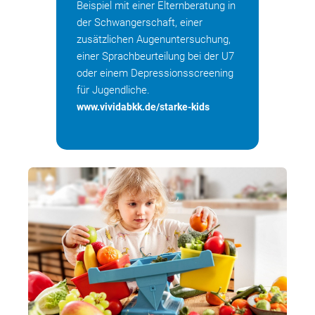
Beispiel mit einer Elternberatung in
der Schwangerschaft, einer
zusätzlichen Augenuntersuchung,
einer Sprachbeurteilung bei der U7
oder einem Depressionsscreening
für Jugendliche.
www.vividabkk.de/starke-kids