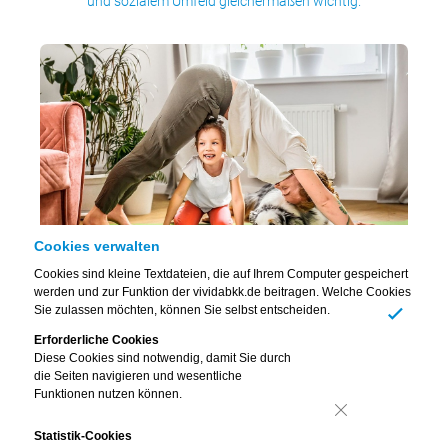
und sozialem Umfeld gleichermaßen wichtig.
Cookies verwalten
Cookies sind kleine Textdateien, die auf Ihrem Computer gespeichert
werden und zur Funktion der vividabkk.de beitragen. Welche Cookies
Alles im Lot? Unsere individuelle Gesundheit hängt viel
Sie zulassen möchten, können Sie selbst entscheiden.
stärker auch von mentalen und sozialen Aspekten ab, als
Ja
Erforderliche Cookies
die meisten vermuten.
Diese Cookies sind notwendig, damit Sie durch
die Seiten navigieren und wesentliche
Funktionen nutzen können.
Da kann man körperlich noch so fit sein – das allein
Nein
Statistik-Cookies
reicht aber oft trotzdem nicht.
Als etwa die deutsche