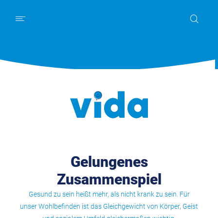
Schwerpunkt
News
Kurz und knapp
Mein Körper
Ernährung
Digitales
Bewusst leben
Familie & Freunde
Piet
Abo & Gewinnspiel
Gelungenes
Zusammenspiel
Gesund zu sein heißt mehr, als nicht krank zu sein. Für
unser Wohlbefinden ist das Gleichgewicht von Körper, Geist