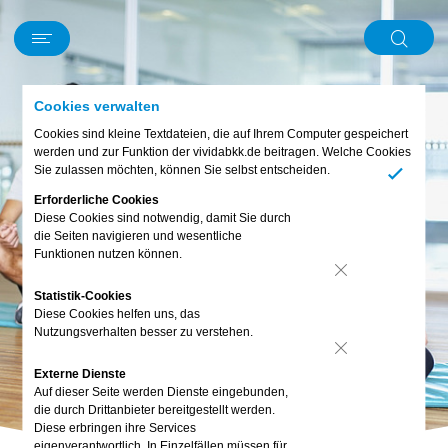
Schwerpunkt
News
Kurz und knapp
Mein Körper
Ernährung
Digitales
Bewusst leben
Familie & Freunde
Piet
Cookies verwalten
Abo & Gewinnspiel
Cookies sind kleine Textdateien, die auf Ihrem Computer gespeichert
werden und zur Funktion der vividabkk.de beitragen. Welche Cookies
Sie zulassen möchten, können Sie selbst entscheiden.
Ja
Erforderliche Cookies
Diese Cookies sind notwendig, damit Sie durch
die Seiten navigieren und wesentliche
Funktionen nutzen können.
Nein
Statistik-Cookies
Diese Cookies helfen uns, das
Nutzungsverhalten besser zu verstehen.
Nein
Externe Dienste
Auf dieser Seite werden Dienste eingebunden,
die durch Drittanbieter bereitgestellt werden.
Diese erbringen ihre Services
eigenverantwortlich. In Einzelfällen müssen für