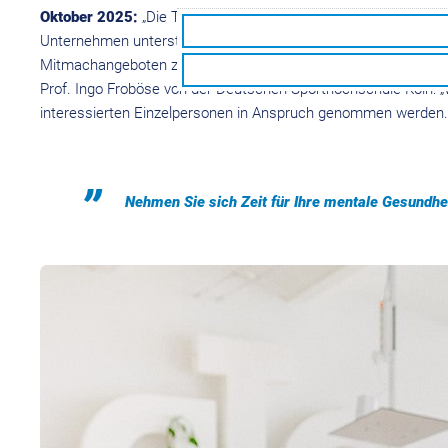
Oktober 2025:
„Die Themenwoche ist Teil unseres Gesundheits
Unternehmen unterstützen, in die Gesundheit ihrer Mitarbeit
Mitmachangeboten zu Themen wie „Versagensangst – Der ‚innere 
Prof. Ingo Froböse von der Deutschen Sporthochschule Köln: „W
interessierten Einzelpersonen in Anspruch genommen werden.
Nehmen Sie sich Zeit für Ihre mentale Gesundhei