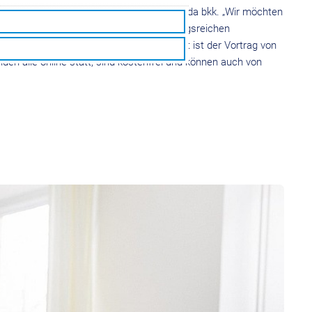
mpsychologin Andrea Bahnsen von der vivida bkk. „Wir möchten
t aus Vorträgen, Impulsen und abwechslungsreichen
– Krisen sicher meistern“. Ein Highlight ist der Vortrag von
en alle online statt, sind kostenfrei und können auch von