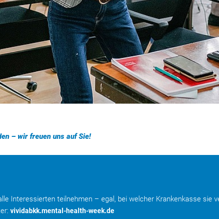
en – wir freuen uns auf Sie!
e Interessierten teilnehmen – egal, bei welcher Krankenkasse sie v
er:
vividabkk.mental-health-week.de