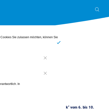
Abo & Gewinnspiel
he Cookies Sie zulassen möchten, können Sie
Ja
Nein
Nein
rantwortlich. In
 darum geht es in der „Mental Health Week“ vom 6. bis 10.