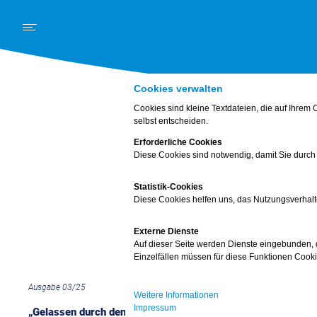
Schwerpunkt
News
Kurz und knapp
Mein K
Cookies verwalten
Cookies sind kleine Textdateien, die auf Ihre
selbst entscheiden.
Erforderliche Cookies
Diese Cookies sind notwendig, damit Sie durch
Statistik-Cookies
Diese Cookies helfen uns, das Nutzungsverhalt
Externe Dienste
Auf dieser Seite werden Dienste eingebunden, di
Einzelfällen müssen für diese Funktionen Cook
Ausgabe 03/25
Weitere Informationen
Impressum
„Gelassen durch den Arbeitstag“ – das ist oft leichter gesa