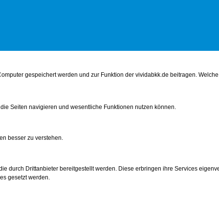
örper
Ernährung
Digitales
Bewusst leben
Familie & Freunde
Piet
m Computer gespeichert werden und zur Funktion der vividabkk.de beitragen. Welc
 die Seiten navigieren und wesentliche Funktionen nutzen können.
en besser zu verstehen.
Zeit für mentale Gesundheit
e durch Drittanbieter bereitgestellt werden. Diese erbringen ihre Services eigenve
Mental Health Week
ies gesetzt werden.
gt als getan. Wie man die eigene mentale Gesundheit stärken kann,