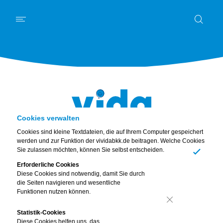
Schwerpunkt
News
Kurz und knapp
Mein Körper
Ernährung
Digitales
Bewusst leben
Familie & Freunde
Piet
Abo & Gewinnspiel
Cookies verwalten
Cookies sind kleine Textdateien, die auf Ihrem Computer gespeichert
werden und zur Funktion der vividabkk.de beitragen. Welche Cookies
Sie zulassen möchten, können Sie selbst entscheiden.
Piet fährt Fahrrad
Ja
Erforderliche Cookies
Diese Cookies sind notwendig, damit Sie durch
In die Pedale treten
die Seiten navigieren und wesentliche
Funktionen nutzen können.
Ausgabe 02/26
Nein
Statistik-Cookies
Hallo liebe Kinder,
Diese Cookies helfen uns, das