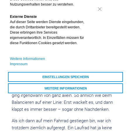
Nutzungsverhalten besser zu verstehen.
stellt euch vor: Ich kann seit Kurzem Fahrrad
fahren! Ich trete in die Pedale, nehme Fahrt auf und
Nein
Externe Dienste
der Wind weht mir um die Nasenspitze. Huiiiiii, das
Auf dieser Seite werden Dienste eingebunden,
macht Spaaaaß!
die durch Drittanbieter bereitgestellt werden.
Diese erbringen ihre Services
eigenverantwortlich. In Einzelfällen müssen für
So ganz neu ist das
Fahrradfahren
für mich aber nicht.
diese Funktionen Cookies gesetzt werden.
Früher war ich fast jeden Tag mit dem Laufrad
unterwegs. Ihr auch? Dabei habe ich schon fleißig geübt,
Weitere Informationen
das
Gleichgewicht
zu halten. Am Anfang war das gar
Impressum
nicht so einfach. Ich habe meine Füße noch oft auf den
Boden gesetzt. Aber je mehr ich gerollt bin, desto besser
EINSTELLUNGEN SPEICHERN
hat mein Körper gelernt, wann ich lenken muss und
wann ich die Füße abheben kann, ohne umzufallen. Das
WEITERE INFORMATIONEN
ging irgendwann von ganz allein. So ähnlich wie beim
ALLE COOKIES AKZEPTIEREN
Balancieren auf einer Linie: Erst wackelt es, und dann
klappt es immer besser – sogar ohne Nachdenken.
Als ich dann auf mein Fahrrad gestiegen bin, war ich
trotzdem ziemlich aufgeregt. Ein Laufrad hat ja keine