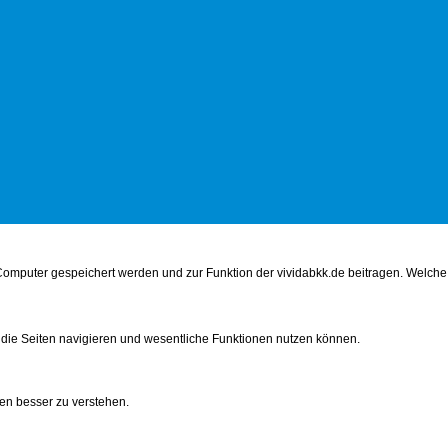
örper
Ernährung
Digitales
Bewusst leben
Familie & Freunde
Piet
m Computer gespeichert werden und zur Funktion der vividabkk.de beitragen. Welc
 die Seiten navigieren und wesentliche Funktionen nutzen können.
en besser zu verstehen.