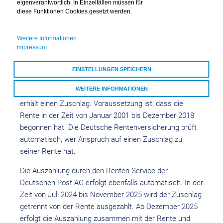
eigenverantwortlich. In Einzelfällen müssen für
Erwerbsminderungsrente
diese Funktionen Cookies gesetzt werden.
Rente
Weitere Informationen
Impressum
Seit Juli 2024 wurden gesetzliche Verbesserungen für
Rentnerinnen und Rentner umgesetzt:
Wer eine volle
EINSTELLUNGEN SPEICHERN
oder Teil-Erwerbsminderungsrente oder eine sich daran
WEITERE INFORMATIONEN
anschließende Alters- oder Hinterbliebenenrente bezieht,
erhält einen Zuschlag. Voraussetzung ist, dass die
ALLE COOKIES AKZEPTIEREN
Rente in der Zeit von Januar 2001 bis Dezember 2018
begonnen hat. Die Deutsche Rentenversicherung prüft
automatisch, wer Anspruch auf einen Zuschlag zu
seiner Rente hat.
Die Auszahlung durch den Renten-Service der
Deutschen Post AG erfolgt ebenfalls automatisch. In der
Zeit von Juli 2024 bis November 2025 wird der Zuschlag
getrennt von der Rente ausgezahlt. Ab Dezember 2025
erfolgt die Auszahlung zusammen mit der Rente und