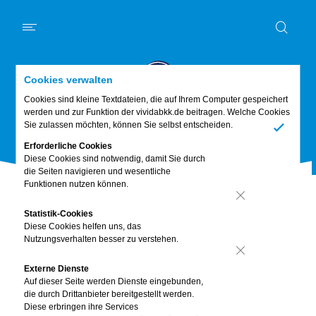
Schwerpunkt
News
Kurz und knapp
Mein Körper
Ernährung
Digitales
Bewusst leben
Familie & Freunde
Piet
Cookies verwalten
Abo & Gewinnspiel
Cookies sind kleine Textdateien, die auf Ihrem Computer gespeichert
werden und zur Funktion der vividabkk.de beitragen. Welche Cookies
Kurz und knapp
Sie zulassen möchten, können Sie selbst entscheiden.
Ja
Erforderliche Cookies
Diese Cookies sind notwendig, damit Sie durch
die Seiten navigieren und wesentliche
Funktionen nutzen können.
Nein
Statistik-Cookies
Diese Cookies helfen uns, das
Nutzungsverhalten besser zu verstehen.
Nein
Externe Dienste
Auf dieser Seite werden Dienste eingebunden,
die durch Drittanbieter bereitgestellt werden.
Zuschlag zur
Diese erbringen ihre Services