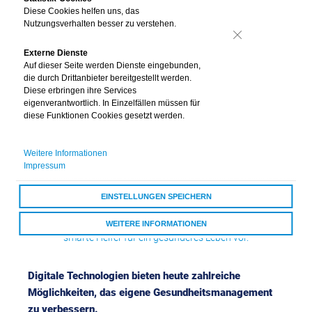
Diese Cookies helfen uns, das
Nutzungsverhalten besser zu verstehen.
Nein
Externe Dienste
Auf dieser Seite werden Dienste eingebunden,
die durch Drittanbieter bereitgestellt werden.
Diese erbringen ihre Services
eigenverantwortlich. In Einzelfällen müssen für
diese Funktionen Cookies gesetzt werden.
Gesundheitsmanagement
– digitale Helfer im
Weitere Informationen
Impressum
Überblick
EINSTELLUNGEN SPEICHERN
Apps und Tools unterstützen Sie bei Bewegung, Schlaf,
Medikamenteneinnahme und mehr. Wir stellen Ihnen
WEITERE INFORMATIONEN
smarte Helfer für ein gesünderes Leben vor.
ALLE COOKIES AKZEPTIEREN
Digitale Technologien bieten heute zahlreiche
Möglichkeiten, das eigene Gesundheitsmanagement
zu verbessern.