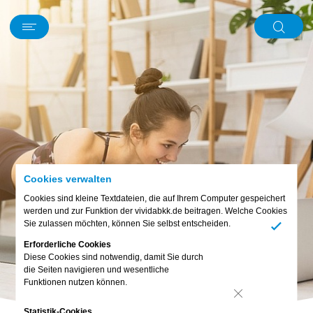
Schwerpunkt
News
Kurz und knapp
Mein Körper
Ernährung
Digitales
Bewusst leben
Familie & Freunde
Piet
Abo & Gewinnspiel
Cookies verwalten
Cookies sind kleine Textdateien, die auf Ihrem Computer gespeichert
werden und zur Funktion der vividabkk.de beitragen. Welche Cookies
Sie zulassen möchten, können Sie selbst entscheiden.
Ja
Erforderliche Cookies
Diese Cookies sind notwendig, damit Sie durch
die Seiten navigieren und wesentliche
Funktionen nutzen können.
Nein
Statistik-Cookies