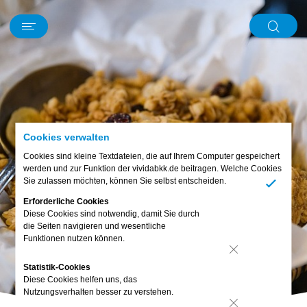
Schwerpunkt
News
Kurz und knapp
Mein Körper
Ernährung
Digitales
Bewusst leben
Familie & Freunde
Piet
Abo & Gewinnspiel
Cookies verwalten
Cookies sind kleine Textdateien, die auf Ihrem Computer gespeichert
werden und zur Funktion der vividabkk.de beitragen. Welche Cookies
Sie zulassen möchten, können Sie selbst entscheiden.
Ja
Erforderliche Cookies
Diese Cookies sind notwendig, damit Sie durch
die Seiten navigieren und wesentliche
Funktionen nutzen können.
Nein
Statistik-Cookies
Diese Cookies helfen uns, das
Nutzungsverhalten besser zu verstehen.