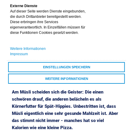
Nein
Externe Dienste
Auf dieser Seite werden Dienste eingebunden,
die durch Drittanbieter bereitgestellt werden.
Diese erbringen ihre Services
eigenverantwortlich. In Einzelfällen müssen für
diese Funktionen Cookies gesetzt werden.
Weitere Informationen
Selbstgemachtes Power-
Impressum
Müsli
EINSTELLUNGEN SPEICHERN
Lecker und gesund
WEITERE INFORMATIONEN
ALLE COOKIES AKZEPTIEREN
Am Müsli scheiden sich die Geister: Die einen
schwören drauf, die anderen belächeln es als
Körnerfutter für Spät-Hippies. Unbestritten ist, dass
Müsli eigentlich eine sehr gesunde Mahlzeit ist. Aber
das stimmt nicht immer - manches hat so viel
Kalorien wie eine kleine Pizza.