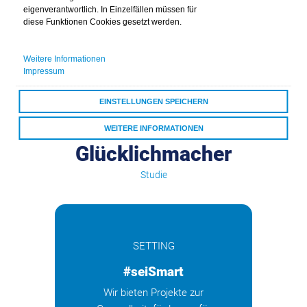
eigenverantwortlich. In Einzelfällen müssen für
diese Funktionen Cookies gesetzt werden.
Weitere Informationen
Impressum
EINSTELLUNGEN SPEICHERN
Persönliche Kontakte als
WEITERE INFORMATIONEN
Glücklichmacher
ALLE COOKIES AKZEPTIEREN
Studie
SETTING
#seiSmart
Wir bieten Projekte zur