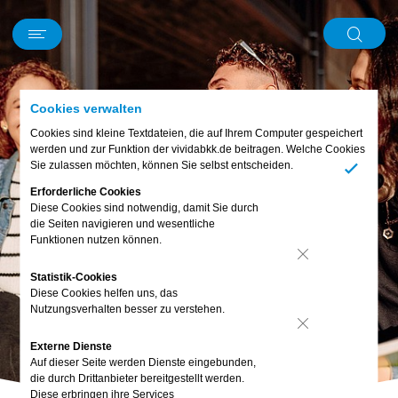
Schwerpunkt
News
Kurz und knapp
Mein Körper
Ernährung
Digitales
Bewusst leben
Familie & Freunde
Piet
Abo & Gewinnspiel
Cookies verwalten
Cookies sind kleine Textdateien, die auf Ihrem Computer gespeichert
werden und zur Funktion der vividabkk.de beitragen. Welche Cookies
Sie zulassen möchten, können Sie selbst entscheiden.
Ja
Erforderliche Cookies
Diese Cookies sind notwendig, damit Sie durch
die Seiten navigieren und wesentliche
Funktionen nutzen können.
Nein
Statistik-Cookies
Diese Cookies helfen uns, das
Nutzungsverhalten besser zu verstehen.
Nein
Externe Dienste
Auf dieser Seite werden Dienste eingebunden,
die durch Drittanbieter bereitgestellt werden.
Diese erbringen ihre Services