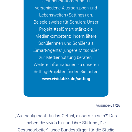
Gesundheitsförderung für
verschiedene Altersgruppen und
Lebenswelten (Settings) an.
Beispielsweise für Schulen: Unser
Projekt #seiSmart stärkt die
Medienkompetenz, indem ältere
Schülerinnen und Schüler als
„Smart-Agents“ jüngere Mitschüler
zur Mediennutzung beraten.
Weitere Informationen zu unseren
Setting-Projekten finden Sie unter:
www.vividabkk.de/setting
Ausgabe 01/26
„Wie häufig hast du das Gefühl, einsam zu sein?“ Das
haben die vivida bkk und ihre Stiftung „Die
Gesundarbeiter“ junge Bundesbürger für die Studie