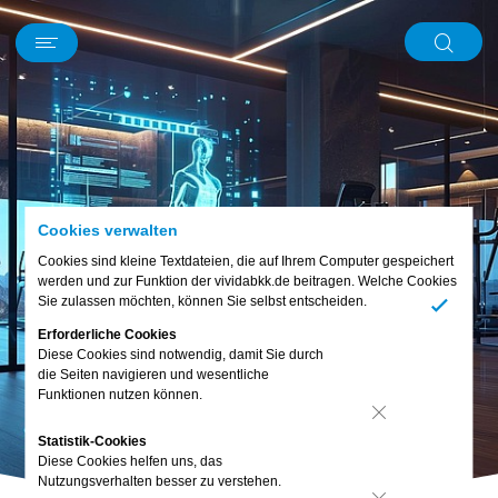
Schwerpunkt
News
Kurz und knapp
Mein Körper
Ernährung
Digitales
Bewusst leben
Familie & Freunde
Piet
Abo & Gewinnspiel
Cookies verwalten
Cookies sind kleine Textdateien, die auf Ihrem Computer gespeichert
werden und zur Funktion der vividabkk.de beitragen. Welche Cookies
Sie zulassen möchten, können Sie selbst entscheiden.
Ja
Erforderliche Cookies
Diese Cookies sind notwendig, damit Sie durch
die Seiten navigieren und wesentliche
Funktionen nutzen können.
Nein
Statistik-Cookies
Diese Cookies helfen uns, das
Nutzungsverhalten besser zu verstehen.