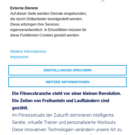
Nein
Externe Dienste
Auf dieser Seite werden Dienste eingebunden,
die durch Drittanbieter bereitgestellt werden.
Diese erbringen ihre Services
eigenverantwortlich. In Einzelfällen müssen für
diese Funktionen Cookies gesetzt werden.
Weitere Informationen
Die Zukunft des
Impressum
Fitnessstudios
EINSTELLUNGEN SPEICHERN
Die Zukunft des Fitnessstudios
WEITERE INFORMATIONEN
Die Fitnessbranche steht vor einer kleinen Revolution.
ALLE COOKIES AKZEPTIEREN
Die Zeiten von Freihanteln und Laufbändern sind
gezählt.
Im Fitnessstudio der Zukunft dominieren intelligente
Geräte, virtuelle Trainer und personalisierte Workouts.
Diese innovativen Technologien verändern unsere Art zu