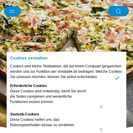
Schwerpunkt
News
Kurz und knapp
Mein Körper
Ernährung
Digitales
Bewusst leben
Familie & Freunde
Piet
Abo & Gewinnspiel
Cookies verwalten
Cookies sind kleine Textdateien, die auf Ihrem Computer gespeichert
werden und zur Funktion der vividabkk.de beitragen. Welche Cookies
Sie zulassen möchten, können Sie selbst entscheiden.
Ja
Erforderliche Cookies
Diese Cookies sind notwendig, damit Sie durch
die Seiten navigieren und wesentliche
Funktionen nutzen können.
Nein
Statistik-Cookies
Diese Cookies helfen uns, das
Nutzungsverhalten besser zu verstehen.