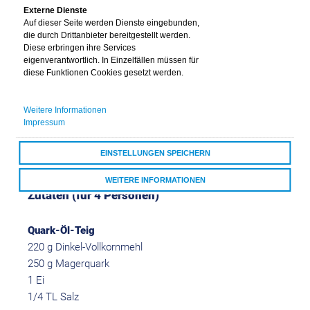
Nein
Externe Dienste
Auf dieser Seite werden Dienste eingebunden,
die durch Drittanbieter bereitgestellt werden.
Diese erbringen ihre Services
eigenverantwortlich. In Einzelfällen müssen für
diese Funktionen Cookies gesetzt werden.
Weitere Informationen
Impressum
Lauch-Quiche mit
Schinken
EINSTELLUNGEN SPEICHERN
WEITERE INFORMATIONEN
Zutaten (für 4 Personen)
ALLE COOKIES AKZEPTIEREN
Quark-Öl-Teig
220 g Dinkel-Vollkornmehl
250 g Magerquark
1 Ei
1/4 TL Salz