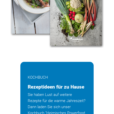
KOCHBUCH
Rezeptideen für zu Hause
Sie haben Lust auf weitere
Rezepte für die warme Jahreszeit?
Dann laden Sie sich unser
Kochbuch "Heimisches Powerfood