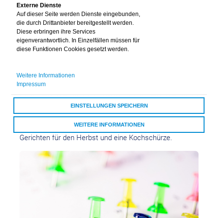
Nein
Externe Dienste
Vielzahl an buntem und regionalem Gemüse. Wie man
Auf dieser Seite werden Dienste eingebunden,
daraus ein leckeres Abendessen zubereitet? Darum
die durch Drittanbieter bereitgestellt werden.
geht es im kostenfreien Online-Kochworkshop der vivida
Diese erbringen ihre Services
eigenverantwortlich. In Einzelfällen müssen für
bkk am 10. Oktober. Unter dem Motto „Erntezeit –
diese Funktionen Cookies gesetzt werden.
Genusszeit. So gut schmeckt der Herbst“ zaubern die
Teilnehmenden in nur 90 Minuten ein Zwei-Gänge-Menü.
Weitere Informationen
Egal ob Kulinarik-Expertin oder neugieriger Einsteiger:
Impressum
Eingeladen zum Koch-Event sind alle, die mehr über
gesunde Ernährung erfahren möchten und Spaß am
EINSTELLUNGEN SPEICHERN
Kochen haben. Per Post erhalten alle Teilnehmenden
vorab eine Einkaufsliste, ein Rezeptheft mit saisonalen
WEITERE INFORMATIONEN
Gerichten für den Herbst und eine Kochschürze.
ALLE COOKIES AKZEPTIEREN