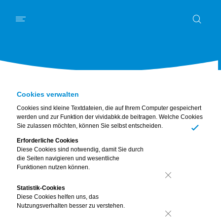
Schwerpunkt
News
Kurz und knapp
Mein Körper
Ernährung
Digitales
Bewusst leben
Familie & Freunde
Piet
Abo & Gewinnspiel
Cookies verwalten
Cookies sind kleine Textdateien, die auf Ihrem Computer gespeichert
werden und zur Funktion der vividabkk.de beitragen. Welche Cookies
Sie zulassen möchten, können Sie selbst entscheiden.
Ja
Erforderliche Cookies
Diese Cookies sind notwendig, damit Sie durch
die Seiten navigieren und wesentliche
Gesund durchs Jahr
Funktionen nutzen können.
Die vivida bkk unterstützt Unternehmen mit dem BGF-
Nein
Statistik-Cookies
Gesundheitsjahr.
Diese Cookies helfen uns, das
Nutzungsverhalten besser zu verstehen.
Kürbis, Pastinake, rote Bete – der Herbst bietet eine