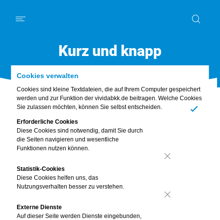
Schwerpunkt
News
Kurz und knapp
Mein Körper
Ernährung
Digitales
Bewusst leben
Familie & Freunde
Piet
Kurz und knapp
Abo & Gewinnspiel
Cookies verwalten
Cookies sind kleine Textdateien, die auf Ihrem Computer gespeichert
werden und zur Funktion der vividabkk.de beitragen. Welche Cookies
Sie zulassen möchten, können Sie selbst entscheiden.
Ja
Erforderliche Cookies
Diese Cookies sind notwendig, damit Sie durch
die Seiten navigieren und wesentliche
Funktionen nutzen können.
Nein
Statistik-Cookies
Pflege ohne
Diese Cookies helfen uns, das
Nutzungsverhalten besser zu verstehen.
Kopfschmerzen
Nein
Externe Dienste
Betriebliches Gesundheitsmanagement
Auf dieser Seite werden Dienste eingebunden,