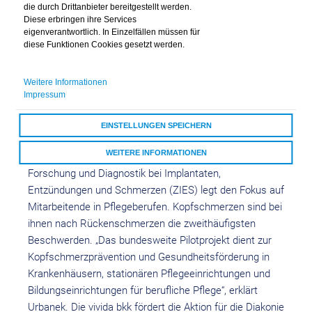
die durch Drittanbieter bereitgestellt werden.
Diese erbringen ihre Services
„Rund zwei Drittel der Beschäftigten in Deutschland
eigenverantwortlich. In Einzelfällen müssen für
leiden regelmäßig an Kopfschmerzen“, sagt Vanessa
diese Funktionen Cookies gesetzt werden.
Urbanek vom Team Gesundheitsförderung der vivida
bkk. Mögliche Auslöser im Alltag sind Faktoren wie
Weitere Informationen
Stress, zu wenig erholsamer Schlaf, Kopfschmerz bei
Impressum
Medikamentenübergebrauch bis hin zu unregelmäßiger
EINSTELLUNGEN SPEICHERN
Nahrungsaufnahme.
WEITERE INFORMATIONEN
Die „Aktion Pflege ohne Kopfschmerz“ des Zentrums für
Forschung und Diagnostik bei Implantaten,
ALLE COOKIES AKZEPTIEREN
Entzündungen und Schmerzen (ZIES) legt den Fokus auf
Mitarbeitende in Pflegeberufen. Kopfschmerzen sind bei
ihnen nach Rückenschmerzen die zweithäufigsten
Beschwerden. „Das bundesweite Pilotprojekt dient zur
Kopfschmerzprävention und Gesundheitsförderung in
Krankenhäusern, stationären Pflegeeinrichtungen und
Bildungseinrichtungen für berufliche Pflege“, erklärt
Urbanek. Die vivida bkk fördert die Aktion für die Diakonie