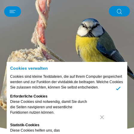
Schwerpunkt
News
Kurz und knapp
Mein Körper
Ernährung
Digitales
Bewusst leben
Familie & Freunde
Piet
Abo & Gewinnspiel
Cookies verwalten
Cookies sind kleine Textdateien, die auf Ihrem Computer gespeichert
werden und zur Funktion der vividabkk.de beitragen. Welche Cookies
Sie zulassen möchten, können Sie selbst entscheiden.
Ja
Erforderliche Cookies
Diese Cookies sind notwendig, damit Sie durch
die Seiten navigieren und wesentliche
Funktionen nutzen können.
Nein
Statistik-Cookies
Diese Cookies helfen uns, das