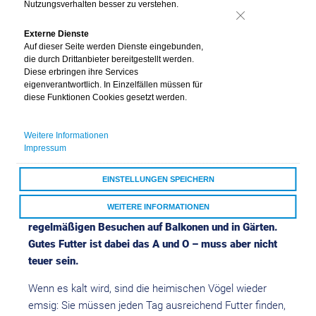
Nutzungsverhalten besser zu verstehen.
Nein
Externe Dienste
Auf dieser Seite werden Dienste eingebunden,
die durch Drittanbieter bereitgestellt werden.
Diese erbringen ihre Services
eigenverantwortlich. In Einzelfällen müssen für
diese Funktionen Cookies gesetzt werden.
Vogelfutter
Weitere Informationen
Impressum
Die Wintersnackbar ist eröffnet
EINSTELLUNGEN SPEICHERN
Die Winterfütterung hat in Deutschland lange
WEITERE INFORMATIONEN
Tradition. Heimische Vögel danken den Spendern mit
regelmäßigen Besuchen auf Balkonen und in Gärten.
ALLE COOKIES AKZEPTIEREN
Gutes Futter ist dabei das A und O – muss aber nicht
teuer sein.
Wenn es kalt wird, sind die heimischen Vögel wieder
emsig: Sie müssen jeden Tag ausreichend Futter finden,