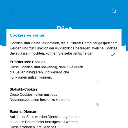
Schwerpunkt
News
Kurz und knapp
Mein Körper
Ernährung
Digitales
Bewusst leben
Familie & Freunde
Piet
Piet
Abo & Gewinnspiel
Cookies verwalten
Cookies sind kleine Textdateien, die auf Ihrem Computer gespeichert
werden und zur Funktion der vividabkk.de beitragen. Welche Cookies
Sie zulassen möchten, können Sie selbst entscheiden.
Ja
Erforderliche Cookies
Diese Cookies sind notwendig, damit Sie durch
die Seiten navigieren und wesentliche
Funktionen nutzen können.
Nein
Statistik-Cookies
Diese Cookies helfen uns, das
Nutzungsverhalten besser zu verstehen.
Nein
Externe Dienste
Auf dieser Seite werden Dienste eingebunden,
die durch Drittanbieter bereitgestellt werden.
Diese erbringen ihre Services